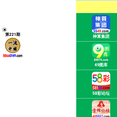
✖️
第
221
期
神算集团
49图库
58彩论坛