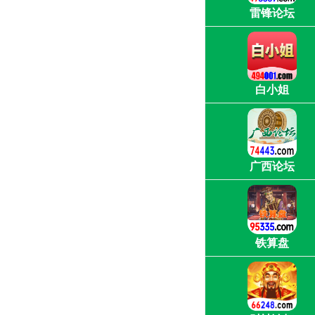
雷锋论坛
白小姐
广西论坛
铁算盘