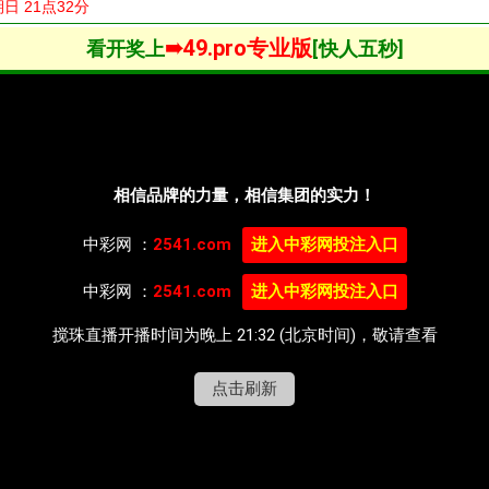
期
日
21点32分
➠49.pro专业版
看开奖上
[快人五秒]
相信品牌的力量，相信集团的实力！
中彩网 ：
2541.com
进入中彩网投注入口
中彩网 ：
2541.com
进入中彩网投注入口
搅珠直播开播时间为晚上 21:32 (北京时间)，敬请查看
点击刷新