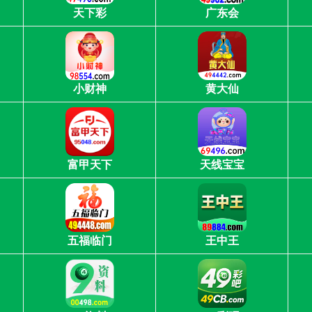
天下彩
广东会
小财神
黄大仙
富甲天下
天线宝宝
五福临门
王中王