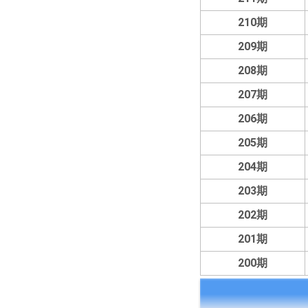
210期
209期
208期
207期
206期
205期
204期
203期
202期
201期
200期