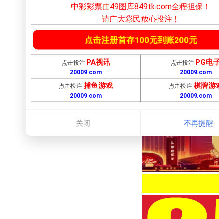
中彩彩票由49图库849tk.com全程担保！
请广大彩民放心投注！
额客户
备！点
点击注册首存100元到账200元
PA视讯
PG电
点击投注
点击投注
20009
.com
20009
.com
捕鱼游戏
棋牌游
点击投注
点击投注
20009
.com
20009
.com
博彩必备！值得选择！真正的大额无忧！
关闭
不再提醒