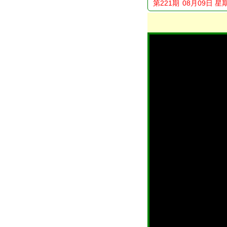
第221期
08
月
09
日 星